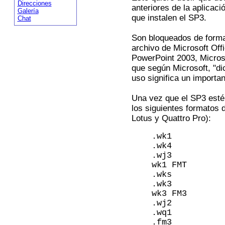
Direcciones
anteriores de la aplicaci
Galería
que instalen el SP3.
Chat
Son bloqueados de forma
archivo de Microsoft Off
PowerPoint 2003, Micros
que según Microsoft, "d
uso significa un importan
Una vez que el SP3 esté 
los siguientes formatos 
Lotus y Quattro Pro):
.wk1
.wk4
.wj3
wk1 FMT
.wks
.wk3
wk3 FM3
.wj2
.wq1
.fm3