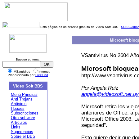
Esta página es un servicio gratuito de Video Soft BBS -
SUBSCRIB
Microsoft bloq
VSantivirus No 2604 Año
Busque su tema:
Microsoft bloquea
VSantivirus
Internet
http://www.vsantivirus.
Proporcionado por
FreeFind
Video Soft BBS
Por Angela Ruiz
angela@videosoft.net.uy
Menú Principal
Anti Trojans
Antivirus
Microsoft retira los vie
Hoaxes
anteriores de Office, a p
Subscripciones
Otro software
Microsoft Office 2003. L
Artículos
seguridad".
Links
Sugerencias
Sobre el BBS
Esto quiere decir que d