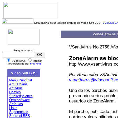
Esta página es un servicio gratuito de Video Soft BBS -
SUBSCRIB
ZoneAlarm se b
VSantivirus No 2758 Año 
Busque su tema:
ZoneAlarm se blo
VSantivirus
Internet
http://www.vsantivirus.
Proporcionado por
FreeFind
Video Soft BBS
Por Redacción VSAntivi
vsantivirus@videosoft.n
Menú Principal
Anti Trojans
Antivirus
Uno de los parches publi
Hoaxes
provocado serios problem
Subscripciones
Otro software
usuarios de ZoneAlarm.
Artículos
Links
El parche, publicado jun
Sugerencias
Sobre el BBS
corrige vulnerabilidades