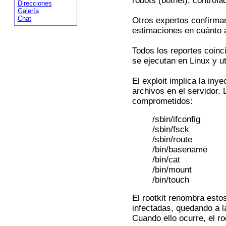
robots (botnet), control
Direcciones
Galería
Chat
Otros expertos confirman
estimaciones en cuánto a
Todos los reportes coin
se ejecutan en Linux y u
El exploit implica la iny
archivos en el servidor. 
comprometidos:
/sbin/ifconfig
/sbin/fsck
/sbin/route
/bin/basename
/bin/cat
/bin/mount
/bin/touch
El rootkit renombra esto
infectadas, quedando a la
Cuando ello ocurre, el ro