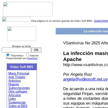
Esta página es un servicio gratuito de Video Soft BBS -
SUBSCRIB
La infección ma
VSantivirus No 2625 Año
Busque su tema:
La infección masi
VSantivirus
Internet
Apache
Proporcionado por
FreeFind
http://www.vsantivirus.
Video Soft BBS
Menú Principal
Por Angela Ruiz
Anti Trojans
angela@videosoft.net.uy
Antivirus
Hoaxes
Subscripciones
De acuerdo a una nota d
Otro software
seguridad Finjan, servi
Artículos
a miles de visitantes di
Links
Sugerencias
sus equipos en máquinas
Sobre el BBS