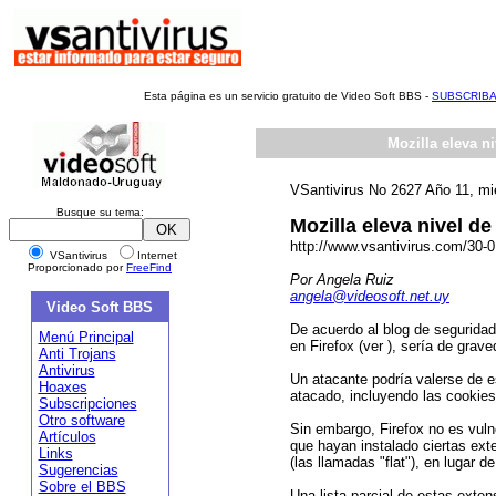
Esta página es un servicio gratuito de Video Soft BBS -
SUBSCRIB
Mozilla eleva ni
VSantivirus No 2627 Año 11, mi
Busque su tema:
Mozilla eleva nivel de 
http://www.vsantivirus.com/30-
VSantivirus
Internet
Proporcionado por
FreeFind
Por Angela Ruiz
angela@videosoft.net.uy
Video Soft BBS
De acuerdo al blog de seguridad
Menú Principal
en Firefox (ver ), sería de grave
Anti Trojans
Antivirus
Un atacante podría valerse de e
Hoaxes
atacado, incluyendo las cookies y
Subscripciones
Otro software
Sin embargo, Firefox no es vuln
Artículos
que hayan instalado ciertas exte
Links
(las llamadas "flat"), en lugar d
Sugerencias
Sobre el BBS
Una lista parcial de estas exten