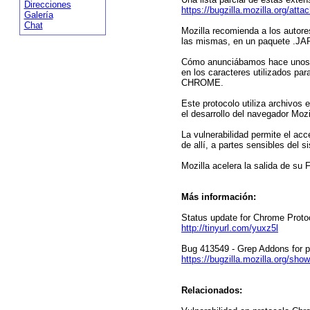
Direcciones
https://bugzilla.mozilla.org/at
Galería
Chat
Mozilla recomienda a los autore
las mismas, en un paquete .JA
Cómo anunciábamos hace unos dí
en los caracteres utilizados par
CHROME.
Este protocolo utiliza archivos 
el desarrollo del navegador Mozi
La vulnerabilidad permite el acc
de allí, a partes sensibles del s
Mozilla acelera la salida de su 
Más información:
Status update for Chrome Protoc
http://tinyurl.com/yuxz5l
Bug 413549 - Grep Addons for p
https://bugzilla.mozilla.org/sh
Relacionados: