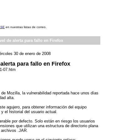
ASE
en nuestras listas de correo.
vel de alerta para fallo en Firefox
ércoles 30 de enero de 2008
alerta para fallo en Firefox
01-07.htm
 de Mozilla, la vulnerabilidad reportada hace unos días
dad alta.
ste agujero, para obtener información del equipo
 el historial del usuario actual.
erable por defecto. Solo están en riesgo los usuarios
nsiones que utilizan una estructura de directorio plana
e archivos .JAR.
siones puede verse en el siguiente enlace: