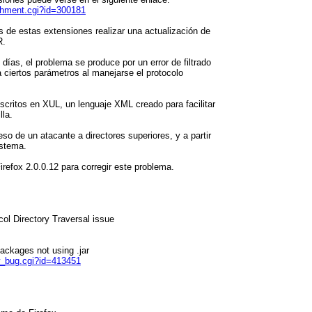
tachment.cgi?id=300181
s de estas extensiones realizar una actualización de
R.
as, el problema se produce por un error de filtrado
a ciertos parámetros al manejarse el protocolo
escritos en XUL, un lenguaje XML creado para facilitar
lla.
eso de un atacante a directores superiores, y a partir
istema.
Firefox 2.0.0.12 para corregir este problema.
ol Directory Traversal issue
ackages not using .jar
ow_bug.cgi?id=413451