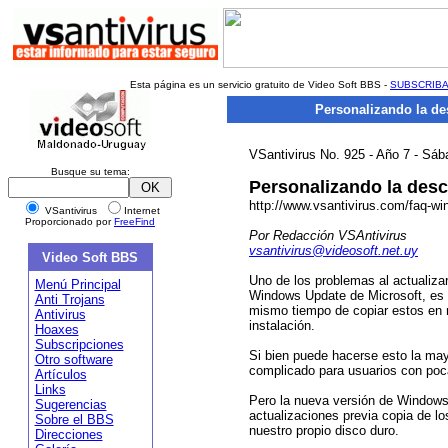
Esta página es un servicio gratuito de Video Soft BBS -
SUBSCRIB
Personalizando la de
VSantivirus No. 925 - Año 7 - Sá
Busque su tema:
Personalizando la des
http://www.vsantivirus.com/faq-w
VSantivirus
Internet
Proporcionado por
FreeFind
Por Redacción VSAntivirus
vsantivirus@videosoft.net.uy
Video Soft BBS
Uno de los problemas al actualiza
Menú Principal
Windows Update de Microsoft, es l
Anti Trojans
mismo tiempo de copiar estos en 
Antivirus
instalación.
Hoaxes
Subscripciones
Si bien puede hacerse esto la may
Otro software
complicado para usuarios con poc
Artículos
Links
Pero la nueva versión de Windows 
Sugerencias
actualizaciones previa copia de lo
Sobre el BBS
nuestro propio disco duro.
Direcciones