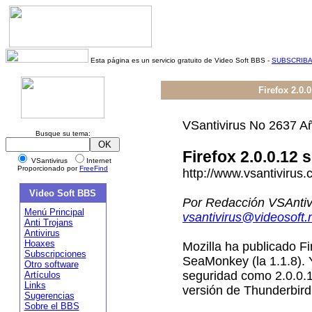
Esta página es un servicio gratuito de Video Soft BBS -
SUBSCRIB
Firefox 2.0.
VSantivirus No 2637 Añ
Busque su tema:
Firefox 2.0.0.12 
VSantivirus
Internet
Proporcionado por
FreeFind
http://www.vsantivirus.
Video Soft BBS
Por Redacción VSAntiv
Menú Principal
vsantivirus@videosoft.
Anti Trojans
Antivirus
Hoaxes
Mozilla ha publicado Fi
Subscripciones
SeaMonkey (la 1.1.8). 
Otro software
seguridad como 2.0.0.12
Artículos
Links
versión de Thunderbird
Sugerencias
Sobre el BBS