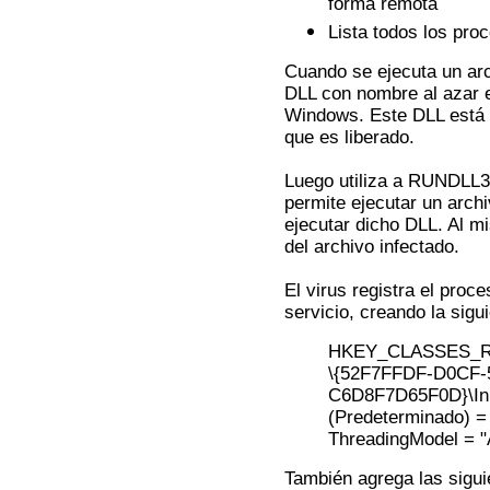
forma remota
Lista todos los pro
Cuando se ejecuta un arch
DLL con nombre al azar e
Windows. Este DLL está e
que es liberado.
Luego utiliza a RUNDLL3
permite ejecutar un arch
ejecutar dicho DLL. Al m
del archivo infectado.
El virus registra el pro
servicio, creando la sigu
HKEY_CLASSES_R
\{52F7FFDF-D0CF-
C6D8F7D65F0D}\In
(Predeterminado) = 
ThreadingModel = "
También agrega las sigui