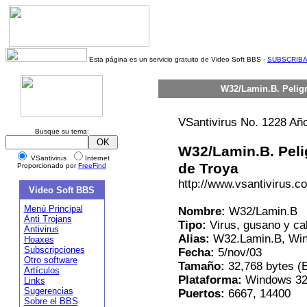
Esta página es un servicio gratuito de Video Soft BBS -
SUBSCRIB
W32/Lamin.B. Peligr
VSantivirus No. 1228 Añ
Busque su tema:
W32/Lamin.B. Peli
VSantivirus
Internet
de Troya
Proporcionado por
FreeFind
http://www.vsantivirus.c
Video Soft BBS
Menú Principal
Nombre:
W32/Lamin.B
Anti Trojans
Tipo:
Virus, gusano y ca
Antivirus
Alias:
W32.Lamin.B, Win
Hoaxes
Subscripciones
Fecha:
5/nov/03
Otro software
Tamaño:
32,768 bytes (E
Artículos
Plataforma:
Windows 32-
Links
Sugerencias
Puertos:
6667, 14400
Sobre el BBS