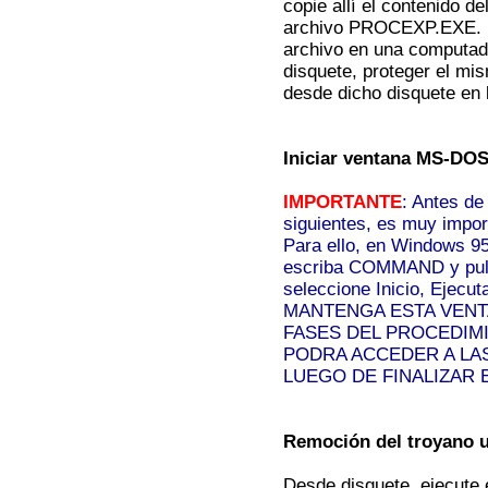
copie allí el contenido d
archivo PROCEXP.EXE. N
archivo en una computa
disquete, proteger el mis
desde dicho disquete en 
Iniciar ventana MS-DOS
IMPORTANTE
: Antes de
siguientes, es muy impo
Para ello, en Windows 95,
escriba COMMAND y puls
seleccione Inicio, Ejecut
MANTENGA ESTA VENTA
FASES DEL PROCEDIMI
PODRA ACCEDER A L
LUEGO DE FINALIZAR 
Remoción del troyano u
Desde disquete, ejecute 