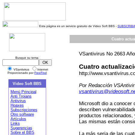
Esta página es un servicio gratuito de Video Soft BBS -
SUBSCRIB
Cuatro actua
VSantivirus No 2663 Año
Busque su tema:
Cuatro actualizaci
VSantivirus
Internet
http://www.vsantivirus.
Proporcionado por
FreeFind
Video Soft BBS
Por Redacción VSAntivi
vsantivirus@videosoft.n
Menú Principal
Anti Trojans
Antivirus
Microsoft dio a conocer 
Hoaxes
describen vulnerabilidad
Subscripciones
Otro software
productos relacionados, 
Artículos
Las mismas están consid
Links
Sugerencias
Sobre el BBS
La más seria de las cuat