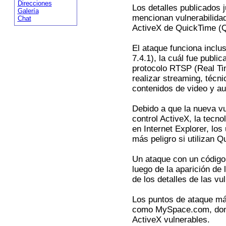
Direcciones
Los detalles publicados 
Galería
mencionan vulnerabilidad
Chat
ActiveX de QuickTime (Q
El ataque funciona inclu
7.4.1), la cuál fue publi
protocolo RTSP (Real Tim
realizar streaming, técni
contenidos de video y aud
Debido a que la nueva vu
control ActiveX, la tecno
en Internet Explorer, lo
más peligro si utilizan 
Un ataque con un código
luego de la aparición de
de los detalles de las vu
Los puntos de ataque más
como MySpace.com, donde
ActiveX vulnerables.