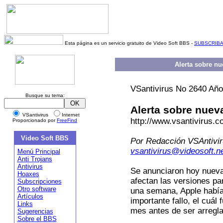
Esta página es un servicio gratuito de Video Soft BBS -
SUBSCRIB
Alerta sobre nu
VSantivirus No 2640 Año
Busque su tema:
Alerta sobre nuev
VSantivirus
Internet
http://www.vsantivirus.c
Proporcionado por
FreeFind
Video Soft BBS
Por Redacción VSAntivi
vsantivirus@videosoft.n
Menú Principal
Anti Trojans
Antivirus
Se anunciaron hoy nueva
Hoaxes
afectan las versiones p
Subscripciones
Otro software
una semana, Apple había
Artículos
importante fallo, el cuál
Links
mes antes de ser arregl
Sugerencias
Sobre el BBS