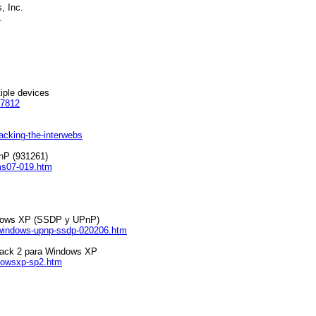
, Inc.
.
iple devices
47812
hacking-the-interwebs
nP (931261)
ms07-019.htm
ndows XP (SSDP y UPnP)
l-windows-upnp-ssdp-020206.htm
Pack 2 para Windows XP
ndowsxp-sp2.htm