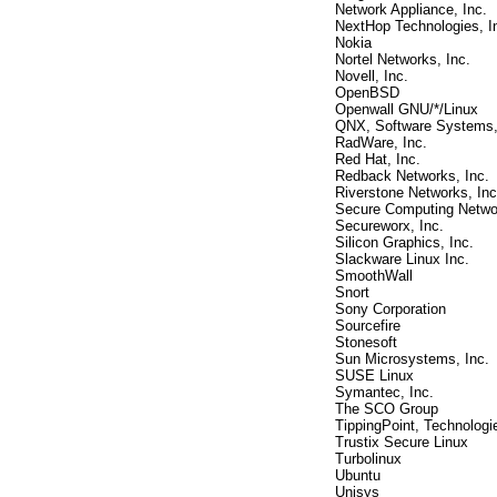
Network Appliance, Inc.
NextHop Technologies, I
Nokia
Nortel Networks, Inc.
Novell, Inc.
OpenBSD
Openwall GNU/*/Linux
QNX, Software Systems,
RadWare, Inc.
Red Hat, Inc.
Redback Networks, Inc.
Riverstone Networks, Inc
Secure Computing Networ
Secureworx, Inc.
Silicon Graphics, Inc.
Slackware Linux Inc.
SmoothWall
Snort
Sony Corporation
Sourcefire
Stonesoft
Sun Microsystems, Inc.
SUSE Linux
Symantec, Inc.
The SCO Group
TippingPoint, Technologie
Trustix Secure Linux
Turbolinux
Ubuntu
Unisys