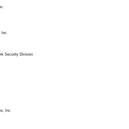
nc.
 Inc.
.
k Security Division
s, Inc.