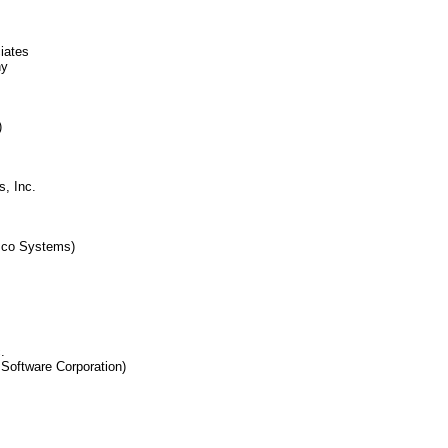
iates
ny
)
s, Inc.
isco Systems)
.
Software Corporation)