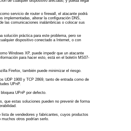
ión de cualquier dispositivo afectado, y pueda llegar
 como servicio de router o firewall, el atacante podrá
tros implementadas, alterar la configuración DNS,
 de las comunicaciones inalámbricas o colocar sus
a solución práctica para este problema, pero se
ualquier dispositivo conectado a Internet, o con
omo Windows XP, puede impedir que un atacante
información para hacer esto, está en el boletín MS07-
zilla Firefox, también puede minimizar el riesgo.
ertos UDP 1900 y TCP 2869, tanto de entrada como de
citudes UPnP.
 bloquea UPnP por defecto.
, que estas soluciones pueden no prevenir de forma
erabilidad.
 lista de vendedores y fabricantes, cuyos productos
 muchos otros podrían serlo.