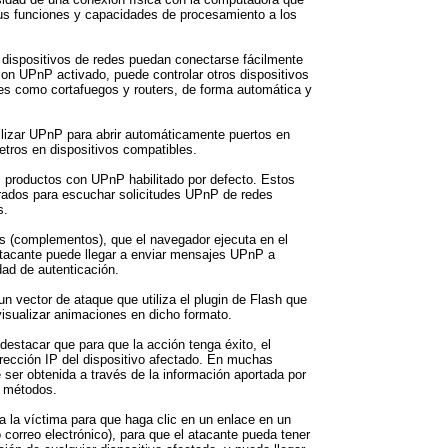
 sus funciones y capacidades de procesamiento a los
 dispositivos de redes puedan conectarse fácilmente
con UPnP activado, puede controlar otros dispositivos
es como cortafuegos y routers, de forma automática y
ilizar UPnP para abrir automáticamente puertos en
etros en dispositivos compatibles.
 productos con UPnP habilitado por defecto. Estos
urados para escuchar solicitudes UPnP de redes
s.
ins (complementos), que el navegador ejecuta en el
atacante puede llegar a enviar mensajes UPnP a
dad de autenticación.
n vector de ataque que utiliza el plugin de Flash que
isualizar animaciones en dicho formato.
estacar que para que la acción tenga éxito, el
irección IP del dispositivo afectado. En muchas
 ser obtenida a través de la información aportada por
s métodos.
 la víctima para que haga clic en un enlace en un
orreo electrónico), para que el atacante pueda tener