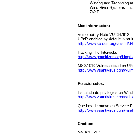
Watchguard Technologies
Wind River Systems, Inc
ZyXEL
Más información:
Vulnerability Note VU#347812
UPnP enabled by default in mult
http://www.kb.cert.org/vuls/id/3
Hacking The Interwebs
http://www.gnucitizen.org/blog/
MS07-019 Vulnerabilidad en UP
http://www.vsantivirus.com/vul
Relacionados:
Escalada de privilegios en Wi
http://www.vsantivirus.com/vu
Que hay de nuevo en Service 
http://www.vsantivirus.com/wi
Créditos:
GNUCITIZEN