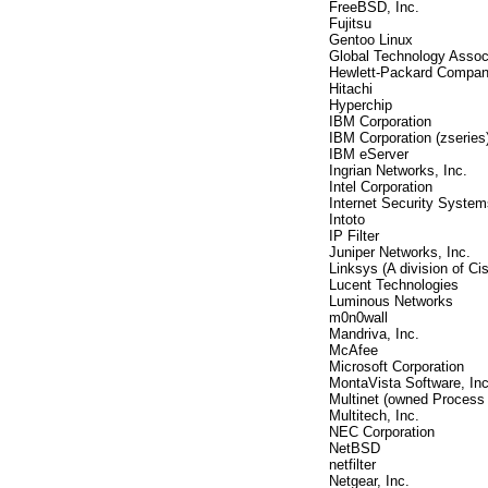
FreeBSD, Inc.
Fujitsu
Gentoo Linux
Global Technology Assoc
Hewlett-Packard Compa
Hitachi
Hyperchip
IBM Corporation
IBM Corporation (zseries
IBM eServer
Ingrian Networks, Inc.
Intel Corporation
Internet Security System
Intoto
IP Filter
Juniper Networks, Inc.
Linksys (A division of C
Lucent Technologies
Luminous Networks
m0n0wall
Mandriva, Inc.
McAfee
Microsoft Corporation
MontaVista Software, Inc
Multinet (owned Process 
Multitech, Inc.
NEC Corporation
NetBSD
netfilter
Netgear, Inc.