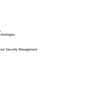
s
chnologies
rust Security Management