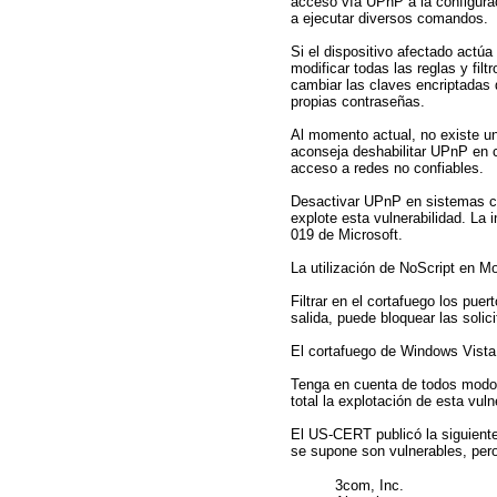
acceso vía UPnP a la configurac
a ejecutar diversos comandos.
Si el dispositivo afectado actúa
modificar todas las reglas y fil
cambiar las claves encriptadas
propias contraseñas.
Al momento actual, no existe un
aconseja deshabilitar UPnP en c
acceso a redes no confiables.
Desactivar UPnP en sistemas c
explote esta vulnerabilidad. La 
019 de Microsoft.
La utilización de NoScript en Mo
Filtrar en el cortafuego los pu
salida, puede bloquear las soli
El cortafuego de Windows Vista
Tenga en cuenta de todos modos
total la explotación de esta vuln
El US-CERT publicó la siguiente
se supone son vulnerables, pero
3com, Inc.