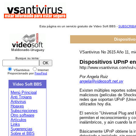
Esta página es un servicio gratuito de Video Soft BBS -
SUBSCRIB
Dispositivo
VSantivirus No 2615 Año 11, mi
Busque su tema:
Dispositivos UPnP en
http://www.vsantivirus.com/vul
VSantivirus
Internet
Proporcionado por
FreeFind
Por Angela Ruiz
angela@videosoft.net.uy
Video Soft BBS
Existen múltiples reportes sob
Menú Principal
maliciosos (películas de Shockw
Anti Trojans
redes que soportan UPnP (Unive
Antivirus
utilizados hoy día.
Hoaxes
Subscripciones
El servicio "Universal Plug and
Otro software
permiten el reconocimiento y con
Artículos
inalámbricos, y aún cuando la 
Links
Sugerencias
Básicamente UPnP obtiene la i
Sobre el BBS
detectado e instalado, sin nece