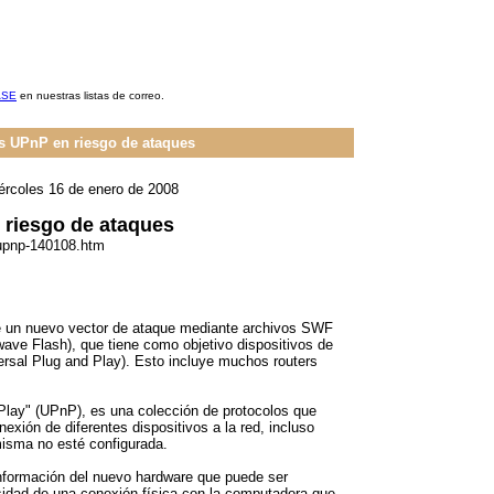
ASE
en nuestras listas de correo.
s UPnP en riesgo de ataques
ércoles 16 de enero de 2008
 riesgo de ataques
-upnp-140108.htm
re un nuevo vector de ataque mediante archivos SWF
ave Flash), que tiene como objetivo dispositivos de
rsal Plug and Play). Esto incluye muchos routers
 Play" (UPnP), es una colección de protocolos que
exión de diferentes dispositivos a la red, incluso
misma no esté configurada.
nformación del nuevo hardware que puede ser
sidad de una conexión física con la computadora que