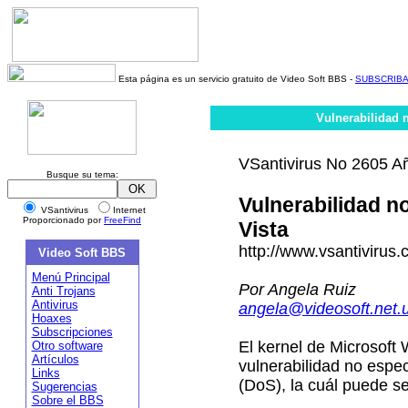
Esta página es un servicio gratuito de Video Soft BBS -
SUBSCRIB
Vulnerabilidad 
VSantivirus No 2605 A
Busque su tema:
Vulnerabilidad n
VSantivirus
Internet
Proporcionado por
FreeFind
Vista
http://www.vsantivirus
Video Soft BBS
Menú Principal
Por Angela Ruiz
Anti Trojans
Antivirus
angela@videosoft.net.
Hoaxes
Subscripciones
El kernel de Microsoft
Otro software
Artículos
vulnerabilidad no espec
Links
(DoS), la cuál puede s
Sugerencias
Sobre el BBS